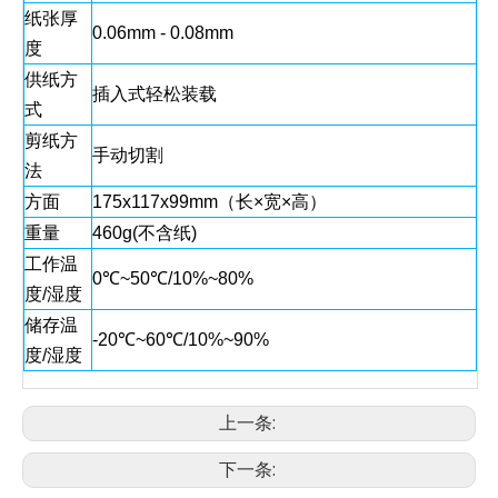
纸张厚
0.06mm - 0.08mm
度
供纸方
插入式轻松装载
式
剪纸方
手动切割
法
方面
175x117x99mm（长×宽×高）
重量
460g(不含纸)
工作温
0℃~50℃/10%~80%
度/湿度
储存温
-20℃~60℃/10%~90%
度/湿度
上一条:
下一条: