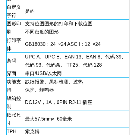
自定义
是的
字符
图形印
支持位图图形的打印和下载位图
刷
不同密度的图形
打印字
GB18030：24 ×24 ASCII：12 ×24
体
UPC A、UPC E、EAN 13、EAN 8、代码 39、
条码
代码 93、代码条、ITF25、代码 128
界面
串口/USB/以太网
功能支
缺纸报警、黑标检测、过热
持
保护、蜂鸣器
钱箱控
DC12V，1A，6PIN RJ-11 插座
制
纸张尺
最大57.5mm× 60毫米
寸
TPH
索克姆