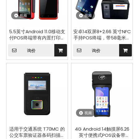
视频
视频
5.5英寸Android 11.0移动支
安卓14双屏8+2.66 英寸NFC
付POS终端带有内置打印机
手持POS终端，带58毫米票
Z100
据打印机非接触式读卡器支
付终端 Z150
询价
询价
视频
适用于交通系统 T70MC 的
4G Android 14触摸屏6.26
公交车票验证器条码扫描仪
英寸便携式POS设备带