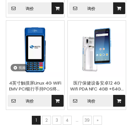
NFC 读卡器
80mm打印机Z93
询价
询价
视频
4英寸触摸屏Linux 4G WiFi
医疗保健设备安卓12 4G
EMV PCI银行手持POS终端
Wifi PDA NFC 4GB +64GB
Z60L
用于医疗物流的坚固型数据
收集器 PDA603
询价
询价
1
2
3
4
...
39
»