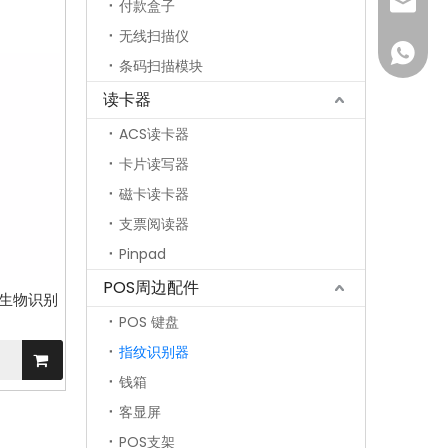
info@s
付款盒子
无线扫描仪
134286
条码扫描模块
读卡器
ACS读卡器
卡片读写器
磁卡读卡器
支票阅读器
Pinpad
POS周边配件
B 生物识别
POS 键盘
指纹识别器
钱箱
客显屏
POS支架