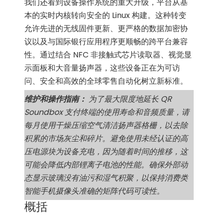
我们还看到设备操作系统的重大升级，平台从基
本的实时内核转向安全的 Linux 构建。这种转变
允许先进的无线固件更新、更严格的数据加密协
议以及与国际银行应用程序更顺畅的跨平台兼容
性。通过结合 NFC 非接触式芯片读取器、视觉显
示面板和大音量扬声器，这些设备正在为可访
问、安全和高效的全球零售自动化树立新标准。
维护和操作指南：
为了最大限度地延长 QR
Soundbox 支付终端的使用寿命和音频质量，请
每月使用干燥压缩空气清洁扬声器格栅，以去除
积累的市场灰尘和碎片。避免使用未经认证的高
压电源块为设备充电，因为随着时间的推移，这
可能会降低内部锂离子电池的性能。确保外部动
态显示玻璃没有油污和湿气积聚，以保持消费类
智能手机摄像头准确的矩阵代码可读性。
概括