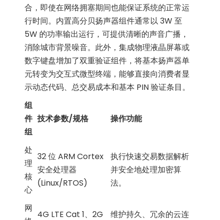
合，即使在网络拥塞期间也能保证系统的正常运
行时间。内置高分贝扬声器组件通常以 3W 至
5W 的功率输出运行，可提供清晰的声音广播，
消除城市背景噪音。此外，集成物理液晶屏幕或
数字键盘增加了双重验证组件，将基本扬声器单
元转变为交互式微型终端，能够直接向消费​​者显
示动态代码、总交易成本和基本 PIN 验证条目。
组
件
技术参数/规格
操作功能
组
处
32 位 ARM Cortex
执行快速交易数据解析
理
安全处理器
并安全地处理加密算
核
(Linux/RTOS)
法。
心
网
4G LTE Cat 1、2G
维护持久、冗余的云连