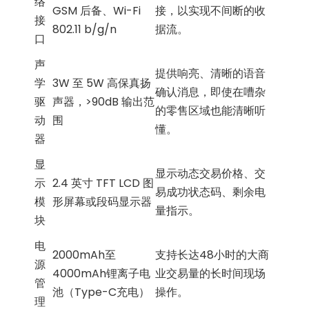
络
GSM 后备、Wi-Fi
接，以实现不间断的收
接
802.11 b/g/n
据流。
口
声
提供响亮、清晰的语音
学
3W 至 5W 高保真扬
确认消息，即使在嘈杂
驱
声器，>90dB 输出范
的零售区域也能清晰听
动
围
懂。
器
显
显示动态交易价格、交
示
2.4 英寸 TFT LCD 图
易成功状态码、剩余电
模
形屏幕或段码显示器
量指示。
块
电
2000mAh至
支持长达48小时的大商
源
4000mAh锂离子电
业交易量的长时间现场
管
池（Type-C充电）
操作。
理