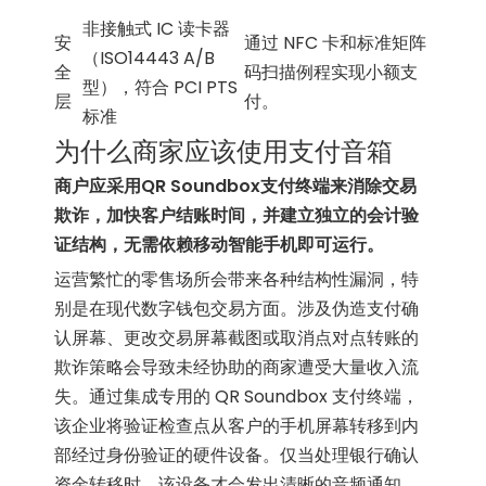
非接触式 IC 读卡器
安
通过 NFC 卡和标准矩阵
（ISO14443 A/B
全
码扫描例程实现小额支
型），符合 PCI PTS
层
付。
标准
为什么商家应该使用支付音箱
商户应采用QR Soundbox支付终端来消除交易
欺诈，加快客户结账时间，并建立独立的会计验
证结构，无需依赖移动智能手机即可运行。
运营繁忙的零售场所会带来各种结构性漏洞，特
别是在现代数字钱包交易方面。涉及伪造支付确
认屏幕、更改交易屏幕截图或取消点对点转账的
欺诈策略会导致未经协助的商家遭受大量收入流
失。通过集成专用的 QR Soundbox 支付终端，
该企业将验证检查点从客户的手机屏幕转移到内
部经过身份验证的硬件设备。仅当处理银行确认
资金转移时，该设备才会发出清晰的音频通知，