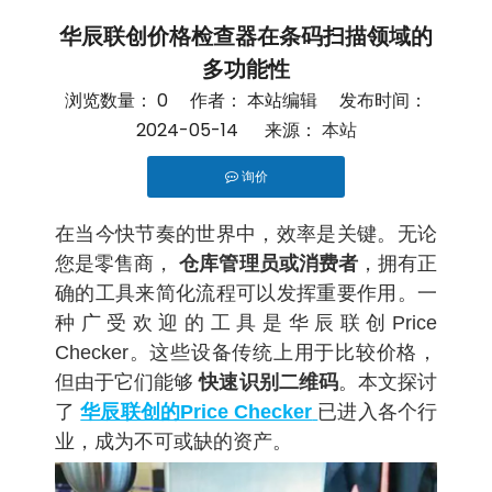
华辰联创价格检查器在条码扫描领域的
多功能性
浏览数量：
0
作者： 本站编辑 发布时间：
2024-05-14 来源：
本站
询价
["facebook","twitter","line","wechat","linkedin","pint
在当今快节奏的世界中，效率是关键。无论
您是零售商，
仓库管理员或消费者
，拥有正
确的工具来简化流程可以发挥重要作用。一
种广受欢迎的工具是华辰联创Price
Checker。这些设备传统上用于比较价格，
但由于它们能够
快速识别二维码
。本文探讨
了
华辰联创的
Price Checker
已进入各个行
业，成为不可或缺的资产。