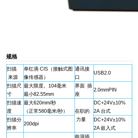
规格
扫描
单红滴 CIS（接触式图
通讯接
USB2.0
来源
像传感器）
口
扫描尺
最大限度。104毫米
界面 插
2.0mmPIN
寸
最小82.55mm
座
扫描速
最大620mm/秒
DC+24V±10%
度
（正常580毫米/秒）
在职的
2A 台式
力量
扫描分
DC+24V±10%
200dpi
辨率
2A 嵌入式
电源插