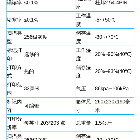
误读率
≤0.1%
杜邦2.54-4PIN
座
工作温
堵塞率
≤0.1%
-5~+50℃
度
扫描类
储存温
256级灰度
-30~+70℃
型
度
标记打
工作湿
选修的
20%~90%(40℃)
印
度
打印方
储存湿
热的
20%~93%(40℃)
式
度
打印范
32毫米
气压
86kpa~106kPa
围
标记内
箱体尺
260x230x190毫
可编辑
容
寸
米
打印分
每英寸 203*203 点
总重量
1.5公斤
辨率
扫描类
储存温