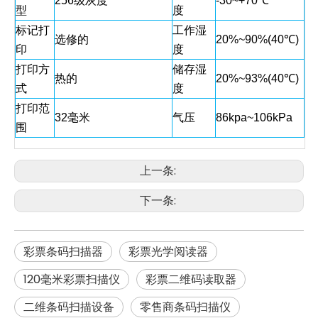
256级灰度
-30~+70℃
型
度
标记打
工作湿
选修的
20%~90%(40℃)
印
度
打印方
储存湿
热的
20%~93%(40℃)
式
度
打印范
32毫米
气压
86kpa~106kPa
围
上一条:
下一条:
彩票条码扫描器
彩票光学阅读器
120毫米彩票扫描仪
彩票二维码读取器
二维条码扫描设备
零售商条码扫描仪