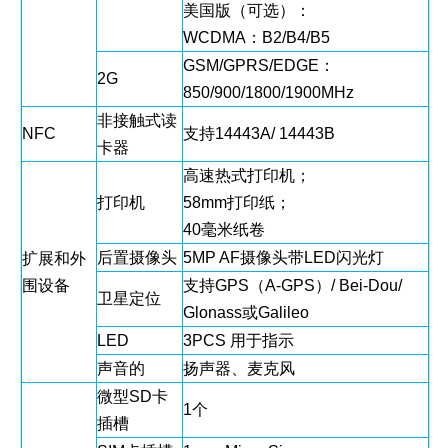
美国版（可选）：
WCDMA：B2/B4/B5
GSM/GPRS/EDGE：
2G
850/900/1800/1900MHz
非接触式读
NFC
支持14443A/ 14443B
卡器
高速热式打印机；
打印机
58mm打印纸；
40毫米纸卷
后置摄像头
5MP AF摄像头带LED闪光灯
扩展和外
围设备
支持GPS（A-GPS）/ Bei-Dou/
卫星定位
Glonass或Galileo
LED
3PCS 用于指示
声音的
扬声器、麦克风
微型SD卡
1个
插槽