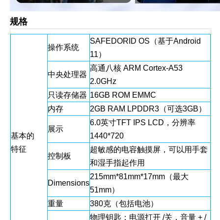
规格
SAFEDORID OS（基于Android
操作系统
11）
高通八核 ARM Cortex-A53
中央处理器
2.0GHz
只读存储器
16GB ROM EMMC
内存
2GB RAM LPDDR3（可选3GB）
6.0英寸TFT IPS LCD，分辨率
展示
基本的
1440*720
特征
超敏感的电容触摸屏，可以用手套
控制板
和湿手指起作用
215mm*81mm*17mm（最大
Dimensions
51mm）
重量
380克（包括电池）
物理钥匙：电源打开 /关，音量 + /