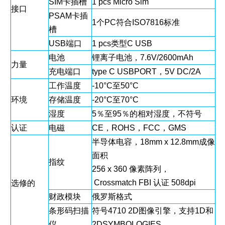
SIM卡插槽
1 pcs Micro Sim
接口
PSAM卡插
1个PC符合ISO7816标准
槽
USB端口
1 pcs类型C USB
电池
锂离子电池，7.6V/2600mAh
力量
充电端口
type C USBPORT，5V DC/2A
工作温度
-10°C至50°C
环境
存储温度
-20°C至70°C
湿度
5％至95％的相对湿度，不符号
认证
电磁
CE，ROHS，FCC，GMS
半导体电容，18mm x 12.8mm成像
面积
指纹
256 x 360 像素阵列，
Crossmatch FBI 认证 508dpi
选修的
财政模块
俄罗斯格式
条形码扫描
符号4710 2D图像引擎，支持1D和
仪
2DSYMBOLOGIES