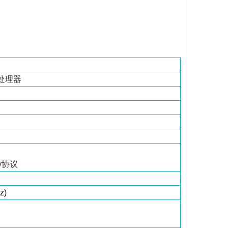
性能处理器
r/v协议
z)