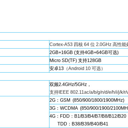
Cortex-A53 四核 64 位 2.0GHz 高
2GB+16GB (支持4GB+64GB可选)
Micro SD(TF) 支持128GB
安卓13
（Android 10 可选）
双频2.4GHz/5GHz，
支持IEEE 802.11ac/a/b/g/n/d/e/h/i/j/k/
2G：GSM (850/900/1800/1900MHz)
3G：WCDMA (850/900/1900/2100MH
4G：FDD：B1/B3/B4/B7/B8/B12/B20
TDD：B38/B39/B40/B41