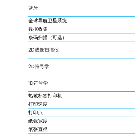
蓝牙
全球导航卫星系统
数据收集
条码扫描（可选）
2D
成像扫描仪
2D
符号学
1D符号学
热敏标签打印机
打印速度
打印点
纸张宽度
纸张直径