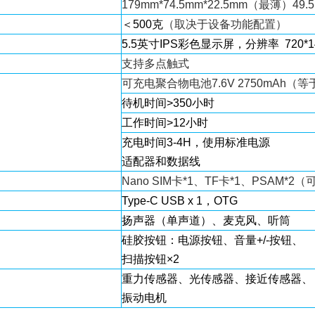
179mm*74.5mm*22.5mm（最薄）4
＜500克
（取决于设备功能配置）
5.5英寸IPS彩色显示屏，分辨率 720*1
支持多点触式
可充电聚合物电池7.6V 2750mAh（等于
待机时间>350小时
工作时间>12小时
充电时间3-4H，使用标准电源
适配器和数据线
Nano SIM卡*1、TF卡*1、PSAM*2
Type-C USB x 1，OTG
扬声器（单声道）、麦克风、听筒
硅胶按钮：电源按钮、音量+/-按钮、
扫描按钮×2
重力传感器、光传感器、接近传感器、
振动电机