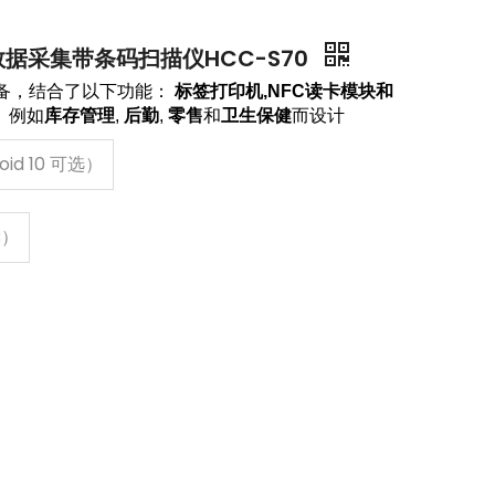
DA数据采集带条码扫描仪HCC-S70
备，结合了以下功能：
标签打印机,NFC读卡模块和
， 例如
库存管理
,
后勤
,
零售
和
卫生保健
而设计
oid 10 可选）
B）