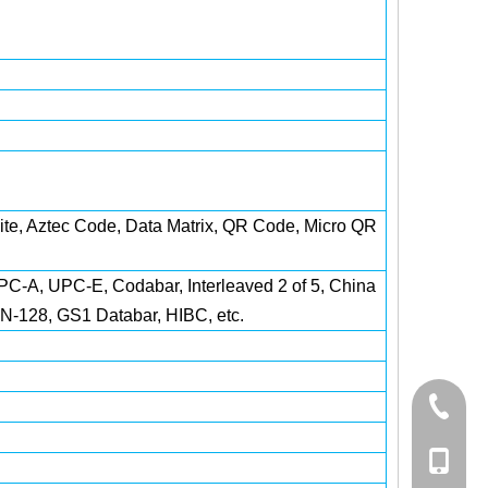
e, Aztec Code, Data Matrix, QR Code, Micro QR
-A, UPC-E, Codabar, Interleaved 2 of 5, China
-128, GS1 Databar, HIBC, etc.
0755-8
134286