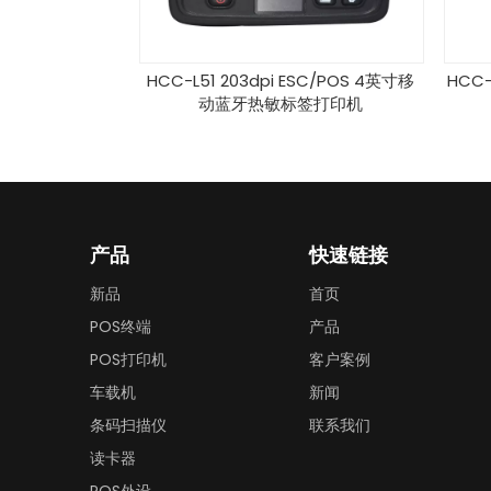
用便携式3
HCC-L51 203dpi ESC/POS 4英寸移
HCC-POS
标条码打印
动蓝牙热敏标签打印机
高速
us
产品
快速链接
新品
首页
POS终端
产品
POS打印机
客户案例
车载机
新闻
条码扫描仪
联系我们
读卡器