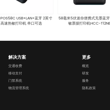
58C USB+LAN+蓝牙 2英寸
58毫米5伏迷你便携式无墨蓝牙USB
热敏打印机 串口可选
敏票据打印机HCC-T12NB
解决方案
更多
交通收费
概览
移动支付
研发
门禁系统
服务
物流管理系统
隐私政策