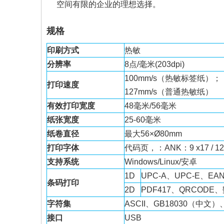
空间有限的企业的理想选择。
规格
印刷方式
热敏
分辨率
8点/毫米(203dpi)
100mm/s（热敏标签纸）；
打印速度
127mm/s（普通热敏纸）
有效打印宽度
48毫米/56毫米
纸张宽度
25-60毫米
纸卷直径
最大56×Ø80mm
打印字体
代码页，：ANK：9 x17 / 1
支持系统
Windows/Linux/安卓
1D
UPC-A、UPC-E、EAN
条码打印
2D
PDF417、QRCODE
字符集
ASCII、GB18030（中文）、
接口
USB