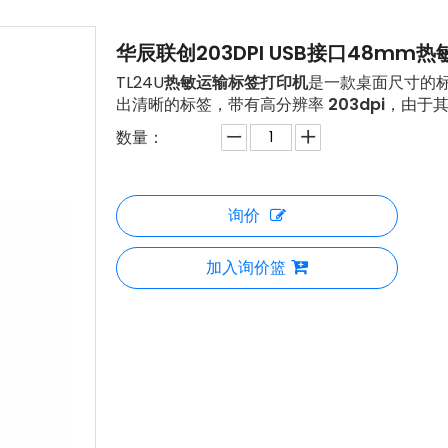
华辰联创203DPI USB接口48mm热
TL24U
热敏运输标签打印机
是一款桌面尺寸的
出清晰的标签，带有高分辨率
203dpi
，由于
数量：
询价
加入询价篮