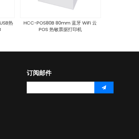
热
HCC-POS80B 80mm 蓝牙 WiFi 云
HCC-EU807 250
POS 热敏票据打印机
入式 Kiosk 
订阅邮件