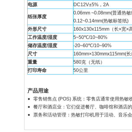
电源
DC12V±5%，2A
0.06mm ~0.08mm(普通热敏
纸张厚度
0.12~0.14mm(热敏标签纸)
外形尺寸
160x130x115mm（长×宽×
工作温度/湿度
5~50℃/10~80%
储存温度/湿度
-20~60℃/10~90%
尺寸
160mm×130mmx115mm(长
重量
580克（无纸）
打印寿命
50公里
产品用途
零售销售点 (POS) 系统：零售店通常使用
餐厅和酒店业：它们促进餐厅、咖啡馆和酒店
票务和活动管理：热敏打印机用于活动、音乐