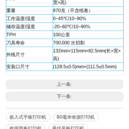
宽×高)
重量
970克（不含纸卷）
工作温度/湿度
0~45℃/10~90%
储存温度/湿度
-20~60℃/10~90%
TPH
100公里
刀具寿命
700,000 次切割
132mm×115mm×82.5mm(长×宽×
外线尺寸
高)
安装口尺寸
(128.5±0.5)mm×(111.5±0.5mm)
上一条:
下一条:
嵌入式平板打印机
80毫米收据打印机
收据面板打印机
最佳平板打印机