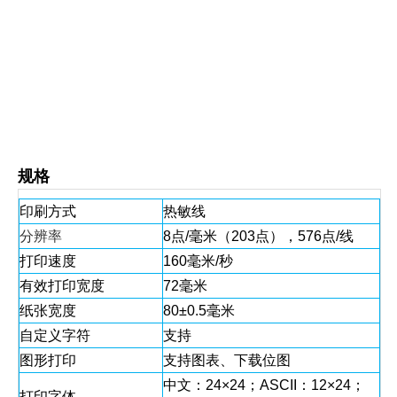
规格
印刷方式
热敏线
分辨率
8点/毫米（203点），576点/线
打印速度
160毫米/秒
有效打印宽度
72毫米
纸张宽度
80±0.5毫米
自定义字符
支持
图形打印
支持图表、下载位图
中文：24×24；ASCII：12×24；
打印字体