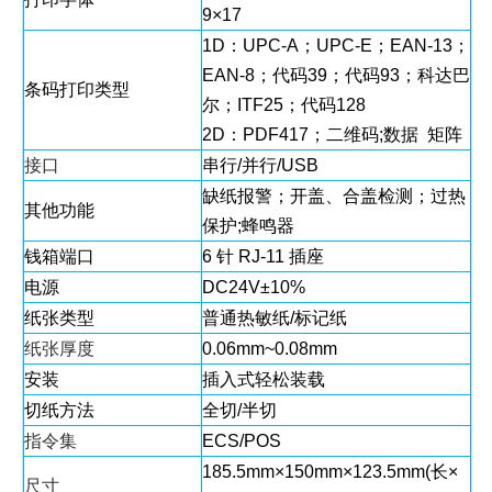
9×17
1D：UPC-A；UPC-E；EAN-13；
EAN-8；代码39；代码93；科达巴
条码打印类型
尔；ITF25；代码128
2D：PDF417；二维码;数据 矩阵
接口
串行/并行/USB
缺纸报警；开盖、合盖检测；过热
其他功能
保护;蜂鸣器
钱箱端口
6 针 RJ-11 插座
电源
DC24V±10%
纸张类型
普通热敏纸/标记纸
纸张厚度
0.06mm~0.08mm
安装
插入式轻松装载
切纸方法
全切/半切
指令集
ECS/POS
185.5mm×150mm×123.5mm(长×
尺寸