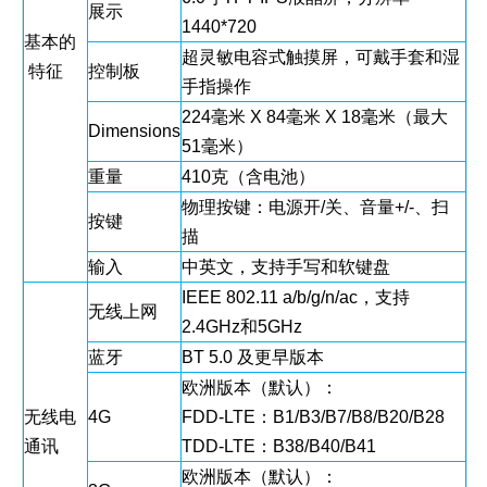
展示
1440*720
基本的
超灵敏电容式触摸屏，可戴手套和湿
特征
控制板
手指操作
224毫米 X 84毫米 X 18毫米（最大
Dimensions
51毫米）
重量
410克（含电池）
物理按键：电源开/关、音量+/-、扫
按键
描
输入
中英文，支持手写和软键盘
IEEE 802.11 a/b/g/n/ac，支持
无线上网
2.4GHz和5GHz
蓝牙
BT 5.0 及更早版本
欧洲版本（默认）：
无线电
4G
FDD-LTE：B1/B3/B7/B8/B20/B28
通讯
TDD-LTE：B38/B40/B41
欧洲版本（默认）：