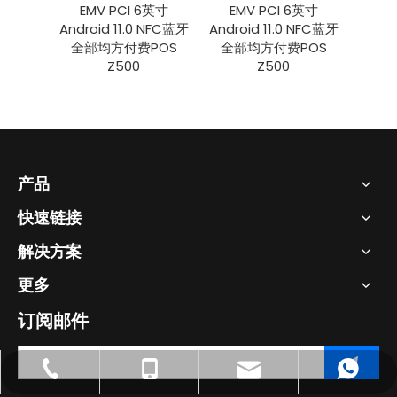
6英寸
EMV PCI 6英寸
华辰联创 NFC GPS
EM
 NFC蓝牙
Android 11.0 NFC蓝牙
4G Android 14智能移
Andro
POS
全部均方付费POS
动终端带58mm打印
全部
Z500
机R330 Plus
产品
快速链接
解决方案
更多
订阅邮件
info@szhcct.com
0755-86655162
13428665926
13428665926