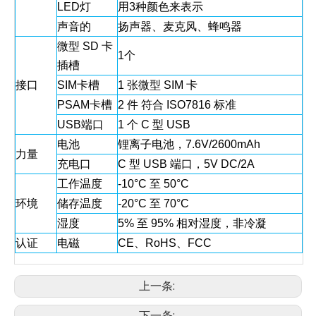
LED灯
用3种颜色来表示
声音的
扬声器、麦克风、蜂鸣器
微型 SD 卡
1个
插槽
接口
SIM卡槽
1 张微型 SIM 卡
PSAM卡槽
2 件 符合 ISO7816 标准
USB端口
1 个 C 型 USB
电池
锂离子电池，7.6V/2600mAh
力量
充电口
C 型 USB 端口，5V DC/2A
工作温度
-10°C 至 50°C
环境
储存温度
-20°C 至 70°C
湿度
5% 至 95% 相对湿度，非冷凝
认证
电磁
CE、RoHS、FCC
上一条:
下一条: