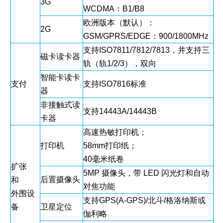
3G
WCDMA：B1/B8
欧洲版本（默认）：
2G
GSM/GPRS/EDGE：900/1800MHz
支持ISO7811/7812/7813，并支持三
磁卡读卡器
轨（轨1/2/3），双向
智能卡读卡
支付
支持ISO7816标准
器
非接触式读
支持14443A/14443B
卡器
高速热敏打印机；
打印机
58mm打印纸；
40毫米纸卷
扩张
5MP 摄像头，带 LED 闪光灯和自动
后置摄像头
和
对焦功能
外围设
支持GPS(A-GPS)/北斗/格洛纳斯或
备
卫星定位
伽利略