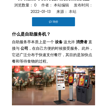
浏览数量：
0
作者： 本站编辑 发布时间：
2022-01-13 来源：
本站
询价
["facebook","twitter","line","wechat","linkedin","pint
什么是自助服务机？
自助服务亭本质上是一个
设备
这允许
消费者
直
接与
公司
，在自己方便的时候接受服务。此外，
它还广泛分布于快速支付餐厅，其目的是加快点
餐和等待食物的过程。