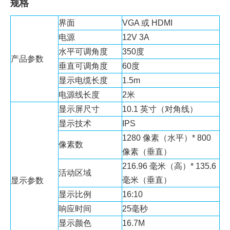
规格
界面
VGA 或 HDMI
电源
12V 3A
水平可调角度
350度
产品参数
垂直可调角度
60度
显示电缆长度
1.5m
电源线长度
2米
显示屏尺寸
10.1 英寸（对角线）
显示技术
IPS
1280 像素（水平）* 800
像素数
像素（垂直）
216.96 毫米（高）* 135.6
活动区域
毫米（垂直）
显示参数
显示比例
16:10
响应时间
25毫秒
显示颜色
16.7M