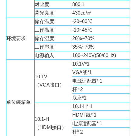
对比度
800:1
背光亮度
430cd/㎡
储存温度
-20~60℃
工作温度
-10~45℃
环境要求
储存湿度
20%~70%
工作湿度
35%~70%
电源输入
100~240V(50/60Hz)
10.1V*1
VGA线*1
10.1V
电源适配器* 1
（VGA接口）
杆* 2
底座*1
单位装箱单
10.1-H* 1
HDMI 线* 1
10.1-H
电源适配器* 1
（HDMI接口）
杆* 2