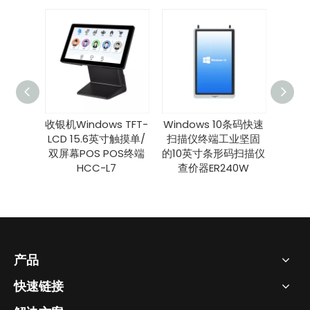
oid 14
收银机Windows TFT-
Windows 10条码快速
10 
电脑带
LCD 15.6英寸触摸单/
扫描仪终端工业坚固
1D/
打印机底
双屏幕POS POS终端
的10英寸条形码扫描仪
带
X-100
HCC-L7
查价器ER240W
LA
产品
快速链接