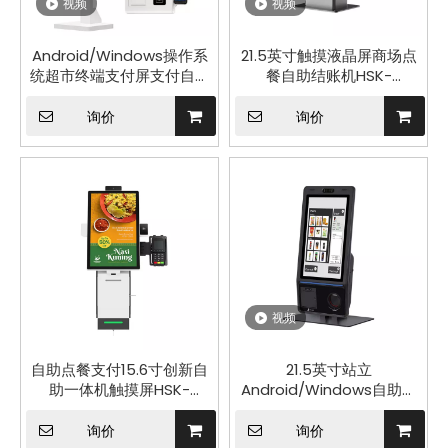
视频
视频
Android/Windows操作系
21.5英寸触摸液晶屏商场点
统超市终端支付屏支付自助
餐自助结账机HSK-
点餐机HSK-TA21(HSK-
KA21(HSK-KW21)
TW21)
询价
询价
视频
自助点餐支付15.6寸创新自
21.5英寸站立
助一体机触摸屏HSK-
Android/Windows自助订
SA15(HSK-SW15)
单付款付款亭终端QR代码读
取器HCC-HM2000
询价
询价